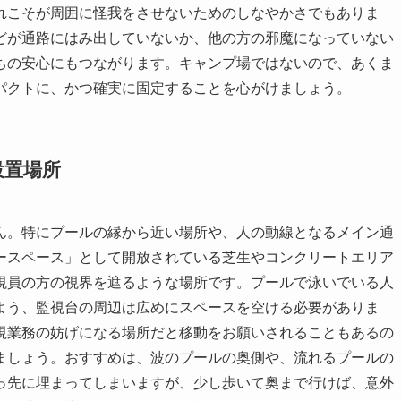
れこそが周囲に怪我をさせないためのしなやかさでもありま
どが通路にはみ出していないか、他の方の邪魔になっていない
ちの安心にもつながります。キャンプ場ではないので、あくま
パクトに、かつ確実に固定することを心がけましょう。
設置場所
ん。特にプールの縁から近い場所や、人の動線となるメイン通
ースペース」として開放されている芝生やコンクリートエリア
視員の方の視界を遮るような場所です。プールで泳いでいる人
よう、監視台の周辺は広めにスペースを空ける必要がありま
視業務の妨げになる場所だと移動をお願いされることもあるの
ましょう。おすすめは、波のプールの奥側や、流れるプールの
っ先に埋まってしまいますが、少し歩いて奥まで行けば、意外