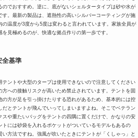
るのでおすすめ。逆に、底がないシェルタータイプは砂や水が
です。最新の製品は、遮熱性の高いシルバーコーティングが施
内の温度が3度から5度は変わると言われています。家族全員が
感を見極めるのが、快適な拠点作りの第一歩です。
安全基準
用テントや大型のタープは使用できないので注意してください
の方への接触リスクが高いため禁止されています。テントを固
他の方が足を引っ掛けたりする恐れがあるため、基本的には控
しだとテントが飛んでいってしまいますよね。そこでベテラン
クスや重たいバッグをテントの四隅に置くだけで、かなりの安
ントには砂袋を入れるポケットがついているモデルもあるの
賢い方法ですね。強風が吹いたときにテントが「くしゃっ」と