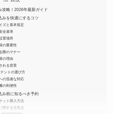
攻略！2026年最新ガイド
込みを快適にするコツ
イズと基本規定
安全基準
設置場所
保の重要性
る際のマナー
限の理由
される背景
きテントの選び方
への迅速な対応
搬の利便性
込み前に知るべき予約
ケット購入方法
に関する注意点