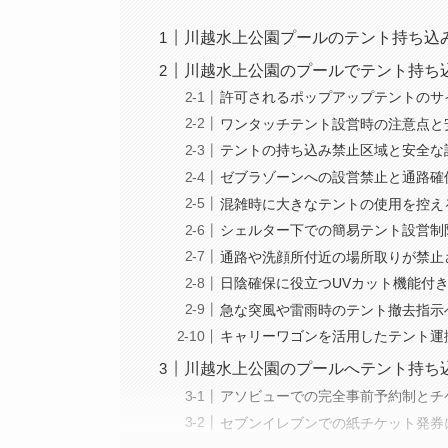
川越水上公園プールのテント持ち込み
川越水上公園のプールでテント持ち
許可されるポップアップテントのサ
ワンタッチテント設営時の注意点と
テントの持ち込み禁止区域と安全な
ゼブラゾーンへの設営禁止と通路確
混雑時に大きなテントの使用を控え
シェルター下での簡易テント設営制
通路や洗顔所付近の場所取りが禁止
日陰確保に役立つUVカット機能付
急な突風や雷雨時のテント撤去指示
キャリーワゴンを活用したテント運
川越水上公園のプールへテント持ち
アソビューでの完全事前予約制とチ
セブンイレブンでの紙チケット発券